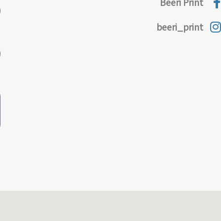
Beeri Print
beeri_print
ט
ה